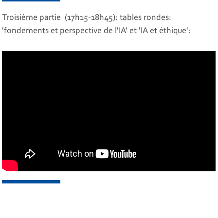
Troisième partie (17h15-18h45): tables rondes:
'fondements et perspective de l'IA' et 'IA et éthique':